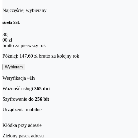
Najczęściej wybierany
strefa SSL
30,00 zł brutto za pierwszy rok
30
,
00 zł
brutto za pierwszy rok
Później: 147,60 zł brutto za kolejny rok
Wybieram
Weryfikacja
~1h
Ważność usługi
365 dni
Szyfrowanie
do 256 bit
Urządzenia mobilne
Kłódka przy adresie
Zielony pasek adresu