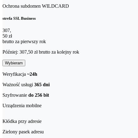
Ochrona subdomen WILDCARD
strefa SSL Business
307,50 zł brutto za pierwszy rok
307
,
50 zł
brutto za pierwszy rok
Później: 307,50 zł brutto za kolejny rok
Wybieram
Weryfikacja
~24h
Ważność usługi
365 dni
Szyfrowanie
do 256 bit
Urządzenia mobilne
Kłódka przy adresie
Zielony pasek adresu