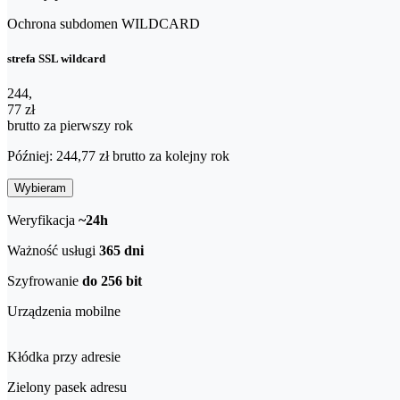
Ochrona subdomen WILDCARD
strefa SSL wildcard
244,77 zł brutto za pierwszy rok
244
,
77 zł
brutto za pierwszy rok
Później: 244,77 zł brutto za kolejny rok
Wybieram
Weryfikacja
~24h
Ważność usługi
365 dni
Szyfrowanie
do 256 bit
Urządzenia mobilne
Kłódka przy adresie
Zielony pasek adresu