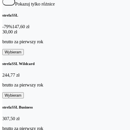
Pokazuj tylko różnice
strefaSSL
-79%
147,60 zł
30,00 zł
30
,
00 zł
brutto za pierwszy rok
Wybieram
strefaSSL Wildcard
244,77 zł
244
,
77 zł
brutto za pierwszy rok
Wybieram
strefaSSL Business
307,50 zł
307
,
50 zł
brutto za pierwszy rok