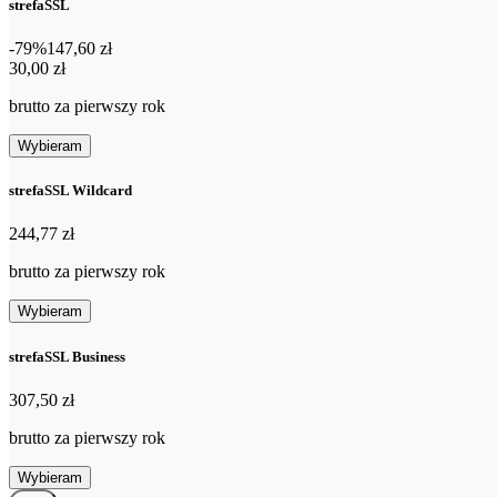
strefaSSL
-79%
147,60 zł
30,00 zł
30
,
00 zł
brutto za pierwszy rok
Wybieram
strefaSSL Wildcard
244,77 zł
244
,
77 zł
brutto za pierwszy rok
Wybieram
strefaSSL Business
307,50 zł
307
,
50 zł
brutto za pierwszy rok
Wybieram