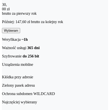
30,00 zł brutto za pierwszy rok
30
,
00 zł
brutto za pierwszy rok
Później: 147,60 zł brutto za kolejny rok
Wybieram
Weryfikacja
~1h
Ważność usługi
365 dni
Szyfrowanie
do 256 bit
Urządzenia mobilne
Kłódka przy adresie
Zielony pasek adresu
Ochrona subdomen WILDCARD
Najczęściej wybierany