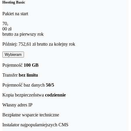
Hosting Basic
Pakiet na start
70,00 zł brutto za pierwszy rok
70
,
00 zł
brutto za pierwszy rok
Później: 752,61 zł brutto za kolejny rok
Wybieram
Pojemność
100 GB
Transfer
bez limitu
Pojemność baz danych
50/5
Kopia bezpieczeństwa
codziennie
Własny adres IP
Bezpłatne wsparcie techniczne
Instalator najpopularniejszych CMS