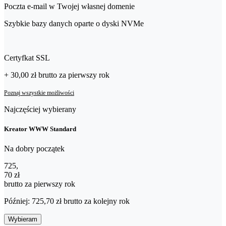
Poczta e-mail w Twojej własnej domenie
Szybkie bazy danych oparte o dyski NVMe
Certyfkat SSL
+ 30,00 zł
brutto
za pierwszy rok
Poznaj wszystkie możliwości
Najczęściej wybierany
Kreator WWW Standard
Na dobry początek
725,70 zł brutto za pierwszy rok
725
,
70 zł
brutto za pierwszy rok
Później: 725,70 zł brutto za kolejny rok
Wybieram